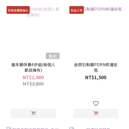
新客首購極推👍
新品上市
售完
基本蘭保養4步組(每個人
金釵石斛蘭PDRN修護安
都該擁有)
瓶
NT$2,000
NT$1,500
NT$2,800