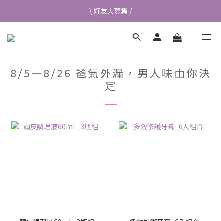
\ 好友大募集 /
\ 好友大募集 /
首次加入會員送$50元購物金💰
👉立即成為蘭都會員
8/5—8/26 爸氣外漏，男人味由你決
\ 好友大募集 /
定