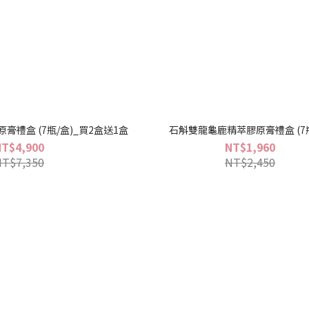
禮盒 (7瓶/盒)_買2盒送1盒
石斛雙龍龜鹿精萃膠原膏禮盒 (7瓶
NT$4,900
NT$1,960
NT$7,350
NT$2,450