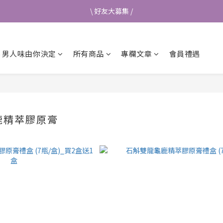
\ 好友大募集 /
\ 好友大募集 /
首次加入會員送$50元購物金💰
.26 男人味由你決定
所有商品
專欄文章
會員禮遇
👉立即成為蘭都會員
\ 好友大募集 /
鹿精萃膠原膏