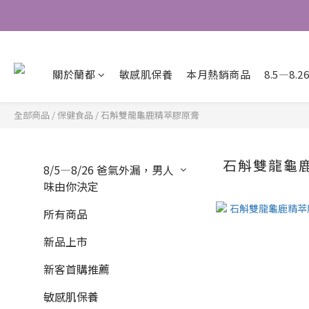
關於蘭都
敏感肌保養
本月熱銷商品
8.5—8
全部商品
/
保健食品
/
石斛雙龍龜鹿精萃膠原膏
石斛雙龍龜
8/5—8/26 爸氣外漏，男人
味由你決定
所有商品
新品上市
新客首購推薦
敏感肌保養