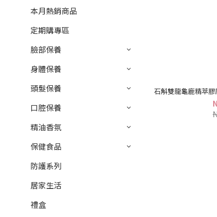
本月熱銷商品
定期購專區
臉部保養
身體保養
頭髮保養
石斛雙龍龜鹿精萃膠原膏
口腔保養
精油香氛
保健食品
防護系列
居家生活
禮盒