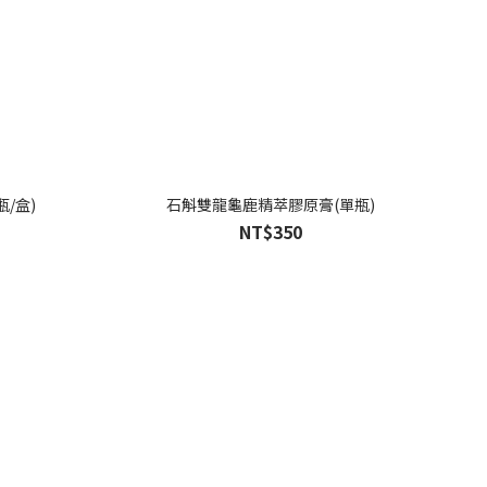
/盒)
石斛雙龍龜鹿精萃膠原膏(單瓶)
NT$350