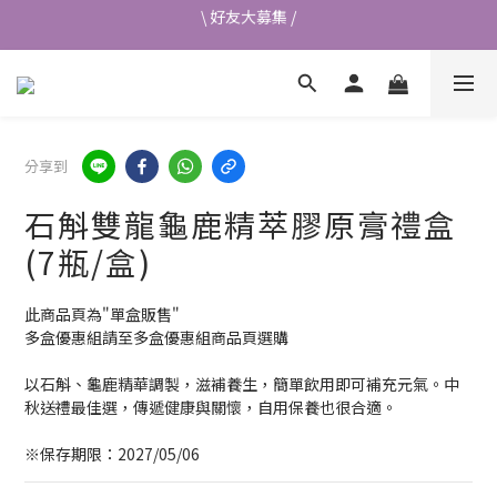
\ 好友大募集 /
首次加入會員送$50元購物金💰
👉立即成為蘭都會員
\ 好友大募集 /
分享到
石斛雙龍龜鹿精萃膠原膏禮盒
(7瓶/盒)
此商品頁為"單盒販售"
多盒優惠組請至多盒優惠組商品頁選購
以石斛、龜鹿精華調製，滋補養生，簡單飲用即可補充元氣。中
秋送禮最佳選，傳遞健康與關懷，自用保養也很合適。
※保存期限：2027/05/06