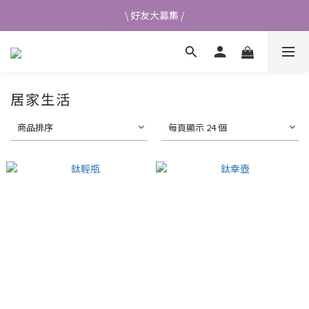
\ 好友大募集 /
\ 好友大募集 /
首次加入會員送$50元購物金💰
👉立即成為蘭都會員
居家生活
\ 好友大募集 /
商品排序
每頁顯示 24 個