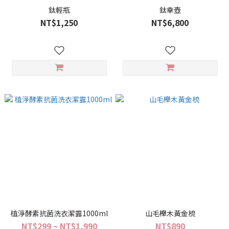
鈦輕瓶
鈦幸壺
NT$1,250
NT$6,800
植淨酵素抗菌洗衣潔露1000ml
山毛櫸木黃金梳
NT$299 ~ NT$1,990
NT$890