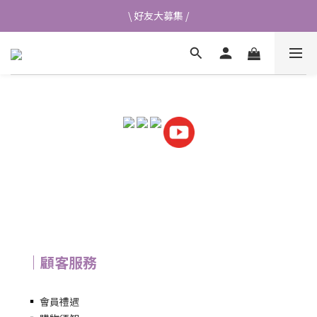
\ 好友大募集 /
\ 好友大募集 /
首次加入會員送$50元購物金💰
👉立即成為蘭都會員
\ 好友大募集 /
｜顧客服務
▪
會員禮遇