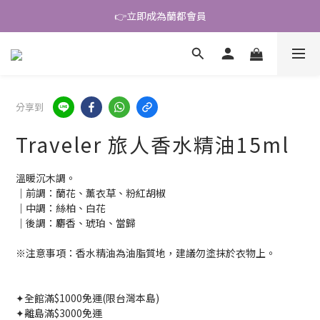
👉立即成為蘭都會員
\ 好友大募集 /
\ 好友大募集 /
分享到
Traveler 旅人香水精油15ml
溫暖沉木調。
｜前調：蘭花、薰衣草、粉紅胡椒
｜中調：絲柏、白花
｜後調：麝香、琥珀、當歸
※注意事項：香水精油為油脂質地，建議勿塗抹於衣物上。
✦全館滿$1000免運(限台灣本島)
✦離島滿$3000免運