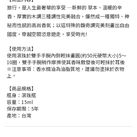
旅行，是人生最奢華的享受 —新鮮的 草本、溫暖的辛
香、厚實的木調三種調性完美融合，儼然成一種獨特、神
秘而性感的高尚香氣；以這特殊的馥奇調完美刻畫出自由
國度，穿越空間恣意遊走，享受時光!
【使用方法】
使用滾珠於雙手手腕內側輕抹畫圓(約50元硬幣大小)5～
10圈，雙手手腕稍作摩擦使其香味散發後可輕抹於耳後
※注意事項：香水精油為油脂質地，建議勿塗抹於衣物
上。
【商品規格】
瓶身：滾珠瓶
容量：15ml
保存期限：5年
產地：台灣