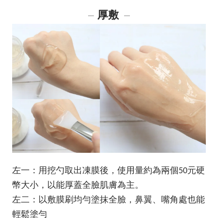
厚敷
―
―
左一：用挖勺取出凍膜後，使用量約為兩個50元硬
幣大小，以能厚蓋全臉肌膚為主。
左二：以敷膜刷均勻塗抹全臉，鼻翼、嘴角處也能
輕鬆塗勻