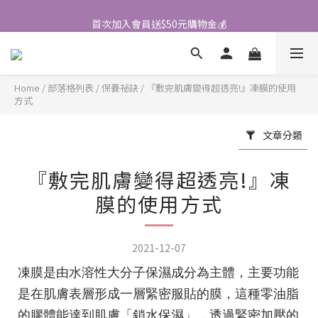
首次加入會員送$50元購物金💰
\ 好友大募集 /
👉立即成為蘭都會員
\ 好友大募集 /
Home
/
部落格列表
/
保養祕訣
/
『敷完肌膚變得超透亮!』凍膜的使用
方式
文章分類
『敷完肌膚變得超透亮!』凍
膜的使用方式
2021-12-07
凍膜是由水溶性大分子保濕成分為主體，主要功能
是在肌膚表層形成一層緊密服貼的膜，這種零油脂
的膠體能達到肌膚「鎖水保濕」，透過緊密加壓的