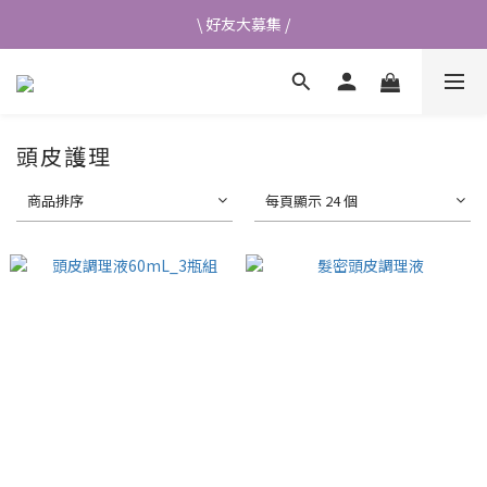
\ 好友大募集 /
\ 好友大募集 /
首次加入會員送$50元購物金💰
👉立即成為蘭都會員
頭皮護理
\ 好友大募集 /
商品排序
每頁顯示 24 個