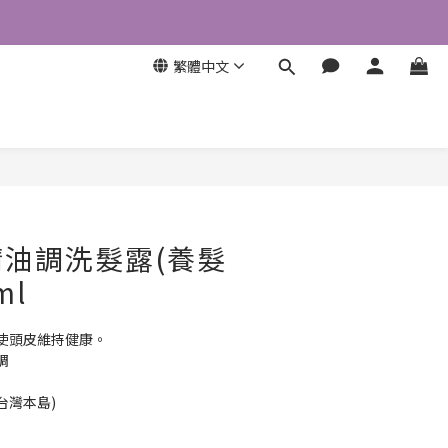
繁體中文
立即購買
油調洗髮露(養髮
ml
使頭皮維持健康。
調
限台灣本島)