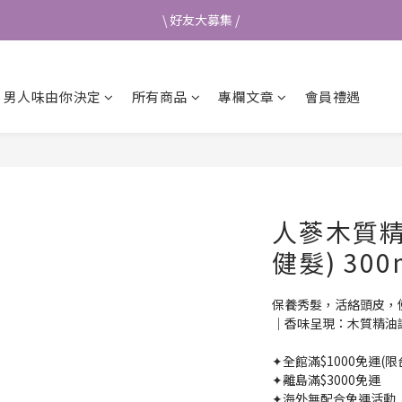
首次加入會員送$50元購物金💰
\ 好友大募集 /
👉立即成為蘭都會員
.26 男人味由你決定
所有商品
專欄文章
會員禮遇
\ 好友大募集 /
人蔘木質精
健髮) 300
保養秀髮，活絡頭皮，
｜香味呈現：木質精油
✦全館滿$1000免運(
✦離島滿$3000免運
✦海外無配合免運活動