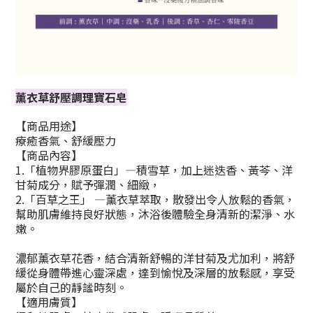
薰衣草舒壓調理寶石皂
【商品用途】
療癒香氣、舒緩壓力
【商品內容】
1.「植物界膠原蛋白」—積雪草，加上迷迭香、黃芩、洋
甘菊成分，賦予彈潤、細緻，
2.「百草之王」 —薰衣草萃取，散發出令人放鬆的香氣，
幫助肌膚維持良好狀態，沐浴後體驗全身清新的潔淨、水
嫩。
濃郁薰衣草花香，結合清新舒暢的洋甘菊及尤加利，將舒
緩從身體帶進心靈深處，達到愉悅及深層的放鬆感，享受
屬於自己的靜謐時刻。
【適用膚質】