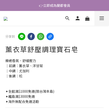
👉立即成為蘭都會員
\ 好友大募集 /
\ 好友大募集 /
分享到
薰衣草舒壓調理寶石皂
療癒香氣、舒緩壓力
｜前調：薰衣草、洋甘菊
｜中調：尤加利
｜後調：松
✦全館滿$1000免運(限台灣本島)
✦離島滿$3000免運
✦海外無配合免運活動